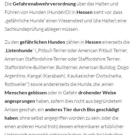
Die
Gefahrenabwehrverordnung
über das Halten und
Führen von Hunden (HundeVO) in
Hessen
sieht vor, dass
„gefährliche Hunde“ einen Wesenstest und (die Halter) eine
Sachkundeprüfung ablegen müssen.
Zu den
gefährlichen Hunden
zählen in
Hessen
einerseits die
„
Listenhunde
“ („Pitbull-Terrier oder American Pitbull Terrier,
American Staffordshire-Terrier oder Staffordshire Terrier,
Staffordshire-Bullterrier, Bullterrier, American Bulldog, Dogo
Argentino, Kangal (Karabash), Kaukasischer Owtscharka,
Rottweiler“) sowie andererseits die Hunde, die „einen
Menschen gebissen
oder in Gefahr
drohender Weise
angesprungen
haben, sofern dies nicht aus begründetem
Anlass geschah, ein
anderes Tier durch Biss geschädigt
haben
, ohne selbst angegriffen worden zu sein, oder die
einen anderen Hund trotz dessen erkennbarer artüblicher
Unterwerfungsgestik gebissen haben, durch ihr Verhalten