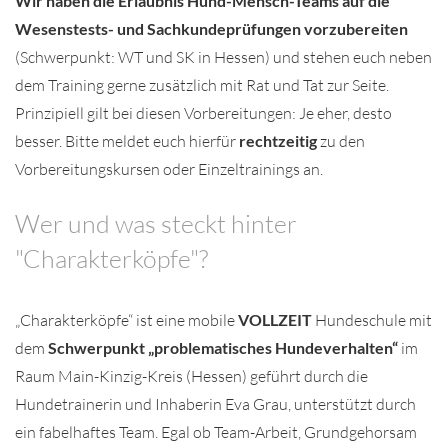
Wir haben die Erlaubnis Hund-Mensch-Teams auf die
Wesenstests- und Sachkundeprüfungen vorzubereiten
(Schwerpunkt: WT und SK in Hessen) und stehen euch neben
dem Training gerne zusätzlich mit Rat und Tat zur Seite.
Prinzipiell gilt bei diesen Vorbereitungen: Je eher, desto
besser. Bitte meldet euch hierfür
rechtzeitig
zu den
Vorbereitungskursen oder Einzeltrainings an.
Wer und was steckt hinter
"Charakterköpfe"?
„Charakterköpfe“ ist eine mobile
VOLLZEIT
Hundeschule mit
dem
Schwerpunkt „problematisches Hundeverhalten“
im
Raum Main-Kinzig-Kreis (Hessen) geführt durch die
Hundetrainerin und Inhaberin Eva Grau, unterstützt durch
ein fabelhaftes Team. Egal ob Team-Arbeit, Grundgehorsam